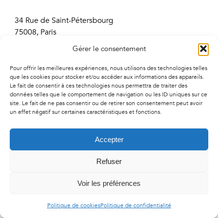
34 Rue de Saint-Pétersbourg
75008, Paris
01 41 02 01 94
Gérer le consentement
contact@agencecherry.com
Lundi au vendredi
Pour offrir les meilleures expériences, nous utilisons des technologies telles
que les cookies pour stocker et/ou accéder aux informations des appareils.
9h30-18h00
Le fait de consentir à ces technologies nous permettra de traiter des
données telles que le comportement de navigation ou les ID uniques sur ce
site. Le fait de ne pas consentir ou de retirer son consentement peut avoir
un effet négatif sur certaines caractéristiques et fonctions.
© Copyright
2026 | Agence Cherry - Tous droit réservés -
Mentions
légales
-
Politique de confidentialité
-
Politique de cookies
Accepter
Refuser
Voir les préférences
Politique de cookies
Politique de confidentialité