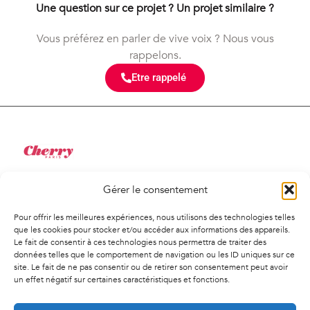
Une question sur ce projet ? Un projet similaire ?
Vous préférez en parler de vive voix ? Nous vous
rappelons.
Etre rappelé
Gérer le consentement
34 Rue de Saint-Pétersbourg
75008, Paris
Pour offrir les meilleures expériences, nous utilisons des technologies telles
01 41 02 01 94
que les cookies pour stocker et/ou accéder aux informations des appareils.
Le fait de consentir à ces technologies nous permettra de traiter des
contact@agencecherry.com
données telles que le comportement de navigation ou les ID uniques sur ce
Lundi au vendredi
site. Le fait de ne pas consentir ou de retirer son consentement peut avoir
un effet négatif sur certaines caractéristiques et fonctions.
9h30-18h00