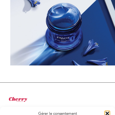
Gérer le consentement