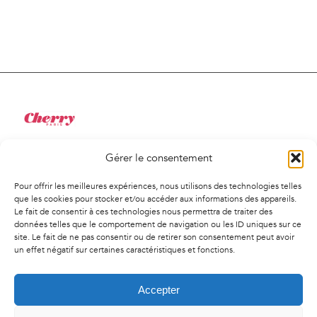
Gérer le consentement
34 Rue de Saint-Pétersbourg
75008, Paris
Pour offrir les meilleures expériences, nous utilisons des technologies telles
01 41 02 01 94
que les cookies pour stocker et/ou accéder aux informations des appareils.
Le fait de consentir à ces technologies nous permettra de traiter des
contact@agencecherry.com
données telles que le comportement de navigation ou les ID uniques sur ce
Lundi au vendredi
site. Le fait de ne pas consentir ou de retirer son consentement peut avoir
un effet négatif sur certaines caractéristiques et fonctions.
9h30-18h00
Accepter