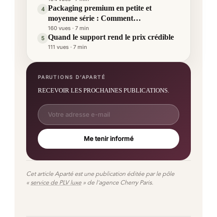
Packaging premium en petite et
4
moyenne série : Comment…
160 vues · 7 min
Quand le support rend le prix crédible
5
111 vues · 7 min
PARUTIONS D’APARTÉ
RECEVOIR LES PROCHAINES PUBLICATIONS.
Me tenir informé
Cet article Aparté est une publication éditée par le pôle
«
service de PLV luxe
» de l'agence Cherry Paris.