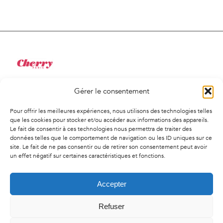
Gérer le consentement
34 Rue de Saint-Pétersbourg
75008, Paris
Pour offrir les meilleures expériences, nous utilisons des technologies telles
01 41 02 01 94
que les cookies pour stocker et/ou accéder aux informations des appareils.
Le fait de consentir à ces technologies nous permettra de traiter des
contact@agencecherry.com
données telles que le comportement de navigation ou les ID uniques sur ce
Lundi au vendredi
site. Le fait de ne pas consentir ou de retirer son consentement peut avoir
un effet négatif sur certaines caractéristiques et fonctions.
9h30-18h00
Accepter
Refuser
© Copyright
2026 | Agence Cherry - Tous droit réservés -
Mentions
légales
-
Politique de confidentialité
-
Politique de cookies