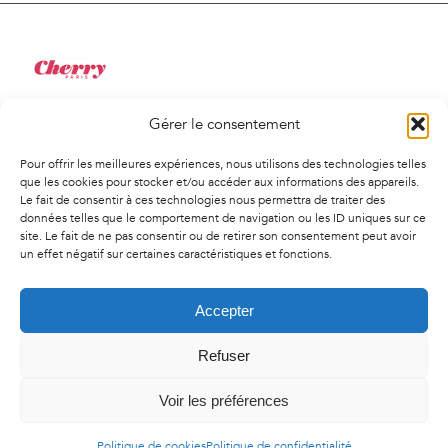
Gérer le consentement
34 Rue de Saint-Pétersbourg
75008, Paris
Pour offrir les meilleures expériences, nous utilisons des technologies telles
01 41 02 01 94
que les cookies pour stocker et/ou accéder aux informations des appareils.
Le fait de consentir à ces technologies nous permettra de traiter des
contact@agencecherry.com
données telles que le comportement de navigation ou les ID uniques sur ce
Lundi au vendredi
site. Le fait de ne pas consentir ou de retirer son consentement peut avoir
un effet négatif sur certaines caractéristiques et fonctions.
9h30-18h00
Accepter
Refuser
© Copyright
2026 | Agence Cherry - Tous droit réservés -
Mentions
légales
-
Politique de confidentialité
-
Politique de cookies
Voir les préférences
Politique de cookies
Politique de confidentialité