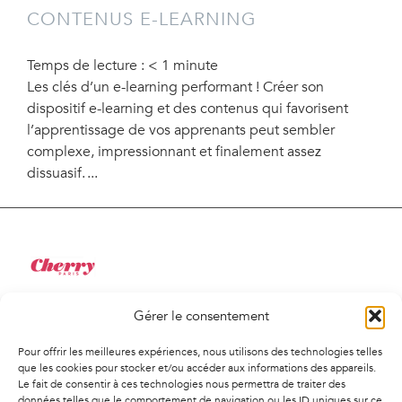
CONTENUS E-LEARNING
Temps de lecture :
< 1
minute
Les clés d’un e-learning performant ! Créer son
dispositif e-learning et des contenus qui favorisent
l’apprentissage de vos apprenants peut sembler
complexe, impressionnant et finalement assez
dissuasif.
Gérer le consentement
34 Rue de Saint-Pétersbourg
75008, Paris
Pour offrir les meilleures expériences, nous utilisons des technologies telles
01 41 02 01 94
que les cookies pour stocker et/ou accéder aux informations des appareils.
Le fait de consentir à ces technologies nous permettra de traiter des
contact@agencecherry.com
données telles que le comportement de navigation ou les ID uniques sur ce