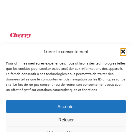
Gérer le consentement
34 Rue de Saint-Pétersbourg
75008, Paris
Pour offrir les meilleures expériences, nous utilisons des technologies telles
01 41 02 01 94
que les cookies pour stocker et/ou accéder aux informations des appareils.
Le fait de consentir à ces technologies nous permettra de traiter des
contact@agencecherry.com
données telles que le comportement de navigation ou les ID uniques sur ce
Lundi au vendredi
site. Le fait de ne pas consentir ou de retirer son consentement peut avoir
un effet négatif sur certaines caractéristiques et fonctions.
9h30-18h00
Accepter
Refuser
© Copyright
2026 | Agence Cherry - Tous droit réservés -
Mentions
légales
-
Politique de confidentialité
-
Politique de cookies