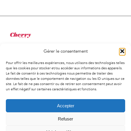
Gérer le consentement
34 Rue de Saint-Pétersbourg
75008, Paris
Pour offrir les meilleures expériences, nous utilisons des technologies telles
01 41 02 01 94
que les cookies pour stocker et/ou accéder aux informations des appareils.
Le fait de consentir à ces technologies nous permettra de traiter des
contact@agencecherry.com
données telles que le comportement de navigation ou les ID uniques sur ce
Lundi au vendredi
site. Le fait de ne pas consentir ou de retirer son consentement peut avoir
un effet négatif sur certaines caractéristiques et fonctions.
9h30-18h00
Accepter
Refuser
© Copyright
2026 | Agence Cherry - Tous droit réservés -
Mentions
légales
-
Politique de confidentialité
-
Politique de cookies