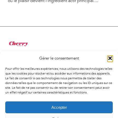
où le plaisir devient l’ingrédient actif principal.
Gérer le consentement
34 Rue de Saint-Pétersbourg
75008, Paris
Pour offrir les meilleures expériences, nous utilisons des technologies telles
01 41 02 01 94
que les cookies pour stocker et/ou accéder aux informations des appareils.
Le fait de consentir à ces technologies nous permettra de traiter des
contact@agencecherry.com
données telles que le comportement de navigation ou les ID uniques sur ce
Lundi au vendredi
site. Le fait de ne pas consentir ou de retirer son consentement peut avoir
un effet négatif sur certaines caractéristiques et fonctions.
9h30-18h00
Accepter