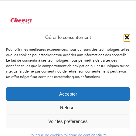
Gérer le consentement
34 Rue de Saint-Pétersbourg
75008, Paris
Pour offrir les meilleures expériences, nous utilisons des technologies telles
01 41 02 01 94
que les cookies pour stocker et/ou accéder aux informations des appareils.
Le fait de consentir à ces technologies nous permettra de traiter des
contact@agencecherry.com
données telles que le comportement de navigation ou les ID uniques sur ce
Lundi au vendredi
site. Le fait de ne pas consentir ou de retirer son consentement peut avoir
un effet négatif sur certaines caractéristiques et fonctions.
9h30-18h00
Accepter
Refuser
© Copyright
2026 | Agence Cherry - Tous droit réservés -
Mentions
légales
-
Politique de confidentialité
-
Politique de cookies
Voir les préférences
Politique de cookies
Politique de confidentialité